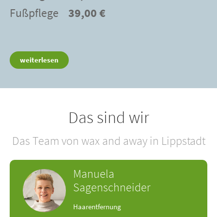
Fußpflege
39,00 €
weiterlesen
Das sind wir
Das Team von wax and away in Lippstadt
Manuela
Sagenschneider
Haarentfernung